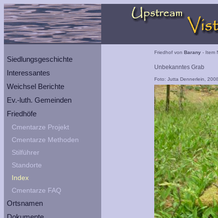
Friedhof von
Barany
- Item 
Siedlungsgeschichte
Unbekanntes Grab
Interessantes
Foto: Jutta Dennerlein, 200
Weichsel Berichte
Ev.-luth. Gemeinden
Friedhöfe
Cmentarze Projekt
Cmentarze Methoden
Stilführer
Standorte
Index
Cmentarze FAQ
Ortsnamen
Dokumente