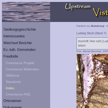
Friedhof von
Białobrzegi
- I
Siedlungsgeschichte
Ludwig Stock (Steck ?)
Interessantes
Inschrift: Hier ruht | L
Weichsel Berichte
leben
Ev.-luth. Gemeinden
Foto: Maciek Barciński, 200
Friedhöfe
Cmentarze Projekt
Cmentarze Methoden
Stilführer
Standorte
Index
Cmentarze FAQ
Ortsnamen
Dokumente