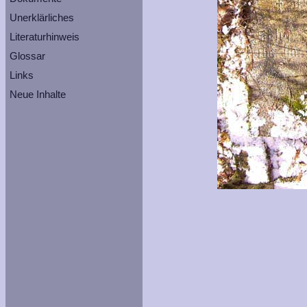
Unerklärliches
Literaturhinweis
Glossar
Links
Neue Inhalte