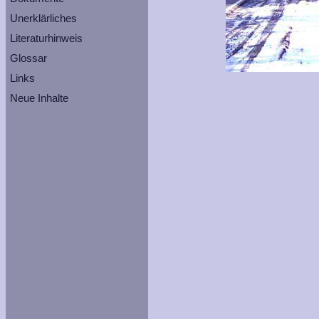
Unerklärliches
Literaturhinweis
Glossar
Links
Neue Inhalte