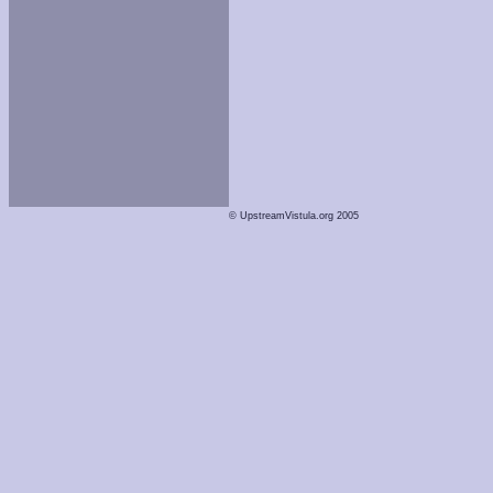
© UpstreamVistula.org 2005