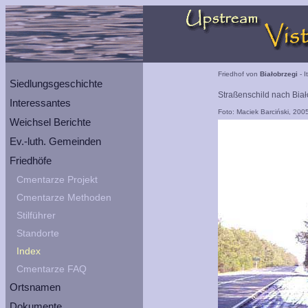
Friedhof von
Białobrzegi
- I
Siedlungsgeschichte
Straßenschild nach Biał
Interessantes
Foto: Maciek Barciński, 200
Weichsel Berichte
Ev.-luth. Gemeinden
Friedhöfe
Cmentarze Projekt
Cmentarze Methoden
Stilführer
Standorte
Index
Cmentarze FAQ
Ortsnamen
Dokumente