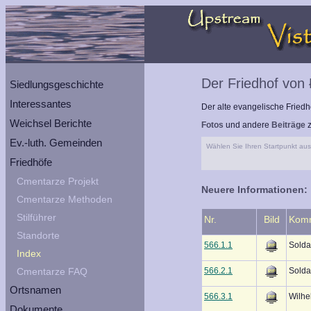
Der Friedhof von
Siedlungsgeschichte
Interessantes
Der alte evangelische Friedho
Weichsel Berichte
Fotos
und andere
Beiträge
z
Ev.-luth. Gemeinden
Wählen Sie Ihren Startpunkt aus 
Friedhöfe
Cmentarze Projekt
Neuere Informationen:
Cmentarze Methoden
Stilführer
Nr.
Bild
Kom
Standorte
566.1.1
Solda
Index
566.2.1
Solda
Cmentarze FAQ
Ortsnamen
566.3.1
Wilhe
Dokumente