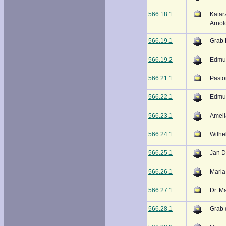
566.18.1
Katar
Arno
566.19.1
Grab 
566.19.2
Edmun
566.21.1
Pasto
566.22.1
Edmun
566.23.1
Ameli
566.24.1
Wilhe
566.25.1
Jan D
566.26.1
Maria
566.27.1
Dr. M
566.28.1
Grab 