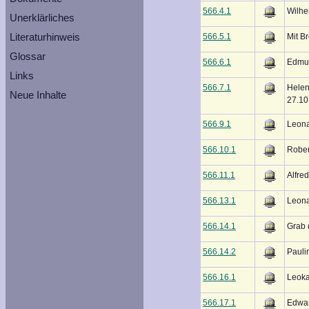
566.4.1
Wilhe
Unerklärliches
Literaturhinweis
566.5.1
Mit B
Glossar
566.6.1
Edmun
Links
566.7.1
Helen
Neue Inhalte
27.10
566.9.1
Leona
566.10.1
Rober
566.11.1
Alfre
566.13.1
Leona
566.14.1
Grab 
566.14.2
Pauli
566.16.1
Leoka
566.17.1
Edwar