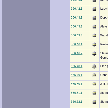
566.42.1
Ludwi
566.43.1
Dopp
566.43.2
Aleks
566.43.3
Wanda
566.46.1
Pasto
566.46.2
Stefa
Gemei
566.48.1
Eine 
566.49.1
Unbek
566.50.1
Juliu
566.51.1
Steinp
566.52.1
Steinp