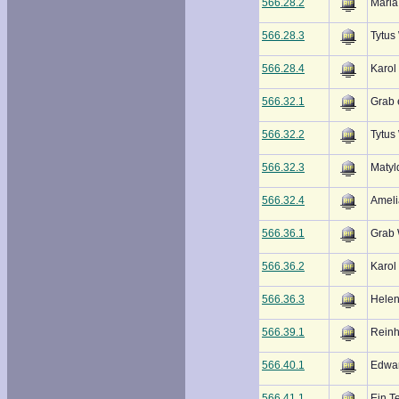
566.28.2
Maria
566.28.3
Tytus
566.28.4
Karol
566.32.1
Grab 
566.32.2
Tytus
566.32.3
Matyl
566.32.4
Ameli
566.36.1
Grab
566.36.2
Karol
566.36.3
Helen
566.39.1
Reinh
566.40.1
Edwar
566.41.1
Ein Te