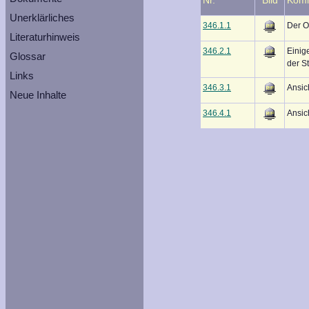
Unerklärliches
346.1.1
Der Or
Literaturhinweis
346.2.1
Einig
Glossar
der S
Links
346.3.1
Ansic
Neue Inhalte
346.4.1
Ansic