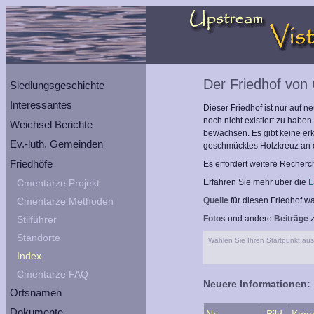
Der Friedhof vo
Siedlungsgeschichte
Interessantes
Dieser Friedhof ist nur auf n
noch nicht existiert zu haben
Weichsel Berichte
bewachsen. Es gibt keine erk
Ev.-luth. Gemeinden
geschmücktes Holzkreuz an 
Friedhöfe
Es erfordert weitere Recherc
Cmentarze Projekt
Erfahren Sie mehr über die
L
Cmentarze Methoden
Quelle
für diesen Friedhof wa
Stilführer
Fotos
und andere
Beiträge
z
Standorte
Wählen Sie Ihren Startpunkt aus
Index
Cmentarze FAQ
Neuere Informationen:
Ortsnamen
Dokumente
Nr.
Bild
Kom