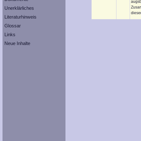
augsb
Zusam
Unerklärliches
diese
Literaturhinweis
Glossar
Links
Neue Inhalte