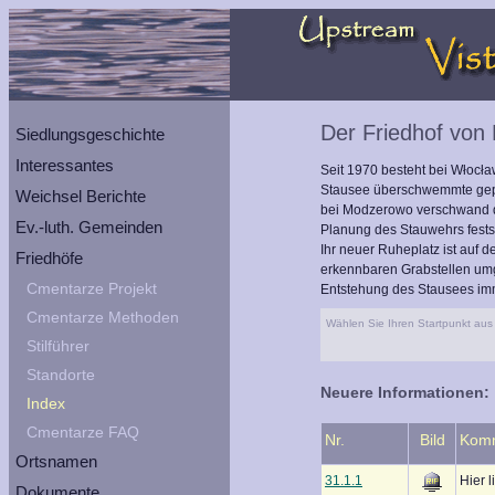
Der Friedhof vo
Siedlungsgeschichte
Interessantes
Seit 1970 besteht bei Włocł
Stausee überschwemmte gepla
Weichsel Berichte
bei Modzerowo verschwand da
Ev.-luth. Gemeinden
Planung des Stauwehrs fests
Ihr neuer Ruheplatz ist auf 
Friedhöfe
erkennbaren Grabstellen umg
Cmentarze Projekt
Entstehung des Stausees i
Cmentarze Methoden
Wählen Sie Ihren Startpunkt aus 
Stilführer
Standorte
Neuere Informationen:
Index
Cmentarze FAQ
Nr.
Bild
Kom
Ortsnamen
31.1.1
Hier 
Dokumente