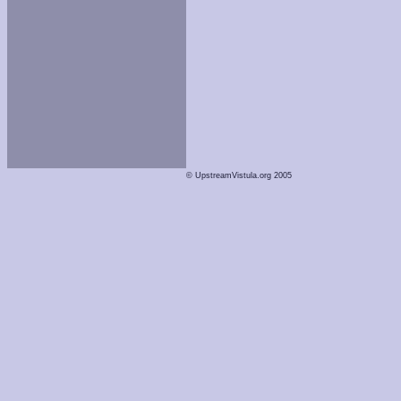
© UpstreamVistula.org 2005