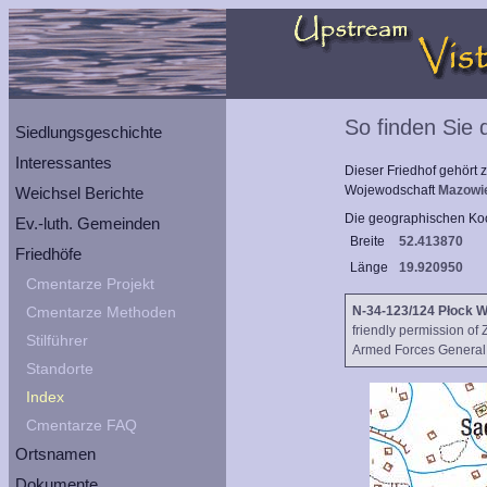
So finden Sie
Siedlungsgeschichte
Interessantes
Dieser Friedhof gehört
Wojewodschaft
Mazowi
Weichsel Berichte
Die geographischen Koo
Ev.-luth. Gemeinden
Breite
52.413870
Friedhöfe
Länge
19.920950
Cmentarze Projekt
Cmentarze Methoden
N-34-123/124 Płock 
friendly permission of
Stilführer
Armed Forces General S
Standorte
Index
Cmentarze FAQ
Ortsnamen
Dokumente