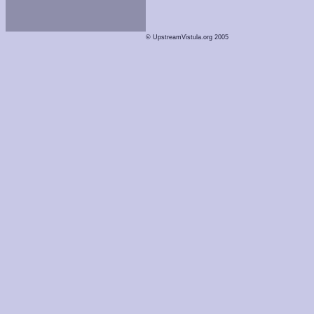
© UpstreamVistula.org 2005