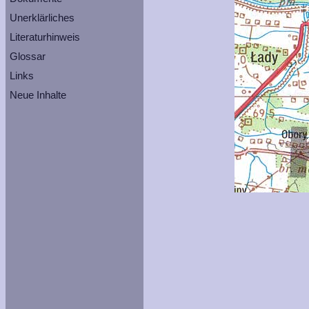
Unerklärliches
Literaturhinweis
Glossar
Links
Neue Inhalte