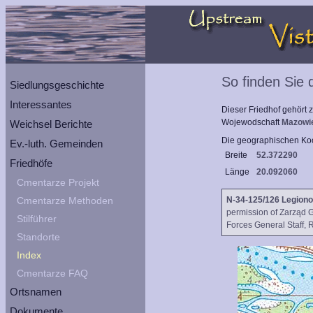
So finden Sie 
Siedlungsgeschichte
Interessantes
Dieser Friedhof gehört
Wojewodschaft
Mazowi
Weichsel Berichte
Die geographischen Koo
Ev.-luth. Gemeinden
Breite
52.372290
Friedhöfe
Länge
20.092060
Cmentarze Projekt
Cmentarze Methoden
N-34-125/126 Legion
permission of Zarząd G
Stilführer
Forces General Staff, 
Standorte
Index
Cmentarze FAQ
Ortsnamen
Dokumente