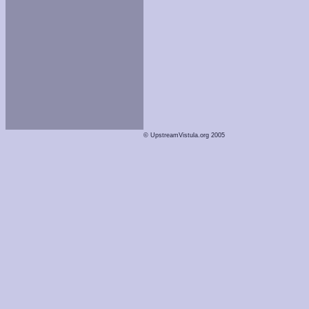
© UpstreamVistula.org 2005