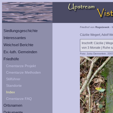
Friedhof von
Rogożewek
- I
Siedlungsgeschichte
Cäzilie Wegert, Adolf W
Interessantes
Inschrift: Cäcilie | Weg
Weichsel Berichte
von 3 Monate | Ruhe sa
Ev.-luth. Gemeinden
Foto: Jutta Dennerlein, 200
Friedhöfe
Cmentarze Projekt
Cmentarze Methoden
Stilführer
Standorte
Index
Cmentarze FAQ
Ortsnamen
Dokumente