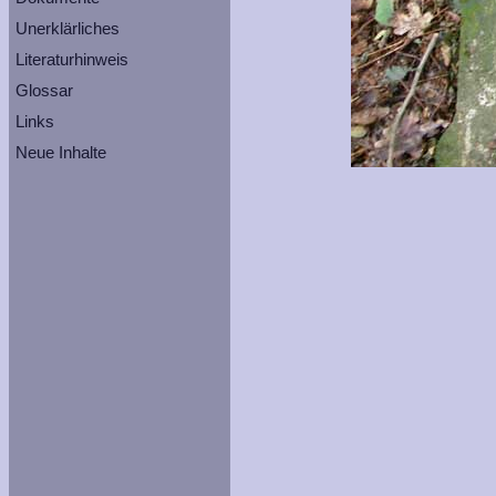
Unerklärliches
Literaturhinweis
Glossar
Links
Neue Inhalte