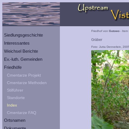
Friedhof von
Gutowo
- Item 
Siedlungsgeschichte
Gräber
Interessantes
Foto: Jutta Dennerlein, 200
Weichsel Berichte
Ev.-luth. Gemeinden
Friedhöfe
Cmentarze Projekt
Cmentarze Methoden
Stilführer
Standorte
Index
Cmentarze FAQ
Ortsnamen
Dokumente