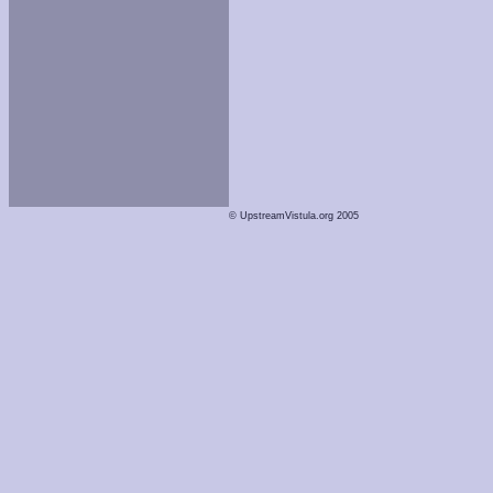
© UpstreamVistula.org 2005