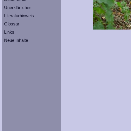
Unerklärliches
Literaturhinweis
Glossar
Links
Neue Inhalte