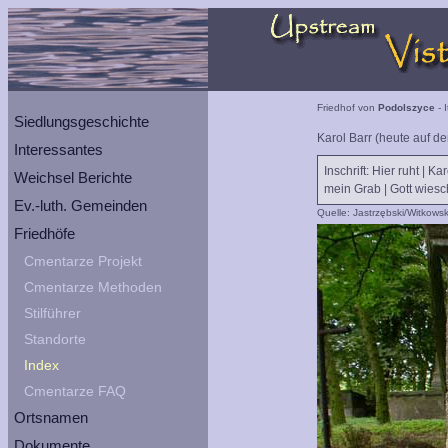
Friedhof von
Podolszyce
- 
Siedlungsgeschichte
Karol Barr (heute auf d
Interessantes
Inschrift: Hier ruht | K
Weichsel Berichte
mein Grab | Gott wiesch
Ev.-luth. Gemeinden
Quelle: Jastrzębski/Witkowsk
Friedhöfe
Cmentarze Projekt
Cmentarze Methoden
Stilführer
Standorte
Index
Cmentarze FAQ
Ortsnamen
Dokumente