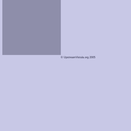
© UpstreamVistula.org 2005