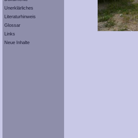
Unerklärliches
Literaturhinweis
Glossar
Links
Neue Inhalte