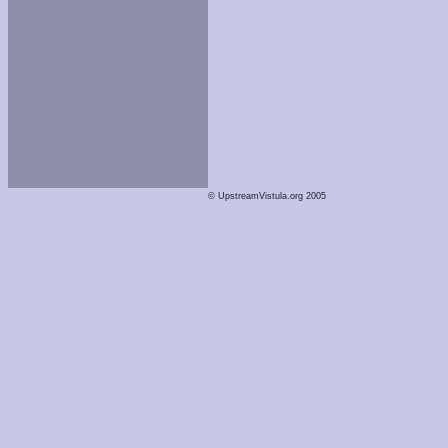
© UpstreamVistula.org 2005