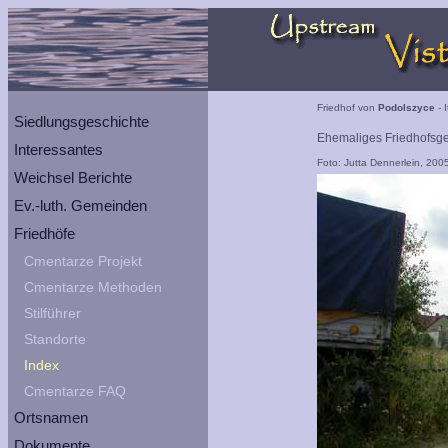
Friedhof von
Podolszyce
- 
Siedlungsgeschichte
Ehemaliges Friedhofsge
Interessantes
Foto: Jutta Dennerlein, 200
Weichsel Berichte
Ev.-luth. Gemeinden
Friedhöfe
Cmentarze Projekt
Cmentarze Methoden
Stilführer
Standorte
Index
Cmentarze FAQ
Ortsnamen
Dokumente