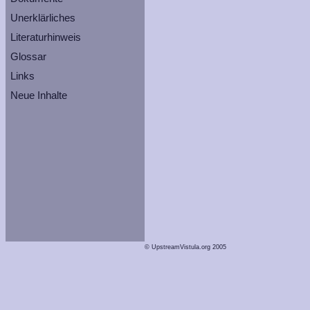
Unerklärliches
Literaturhinweis
Glossar
Links
Neue Inhalte
© UpstreamVistula.org 2005