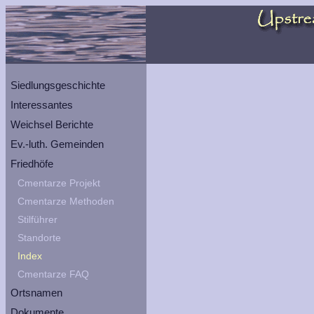
Siedlungsgeschichte
Interessantes
Weichsel Berichte
Ev.-luth. Gemeinden
Friedhöfe
Cmentarze Projekt
Cmentarze Methoden
Stilführer
Standorte
Index
Cmentarze FAQ
Ortsnamen
Dokumente