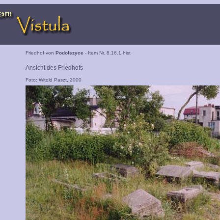
Friedhof von
Podolszyce
- Item Nr. 8.16.1.hist
Ansicht des Friedhofs
Foto: Witold Paszt, 2000