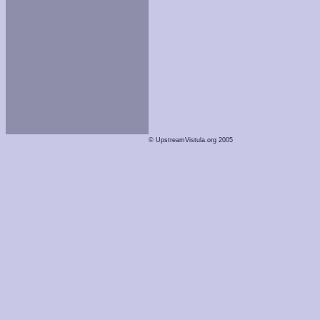
© UpstreamVistula.org 2005