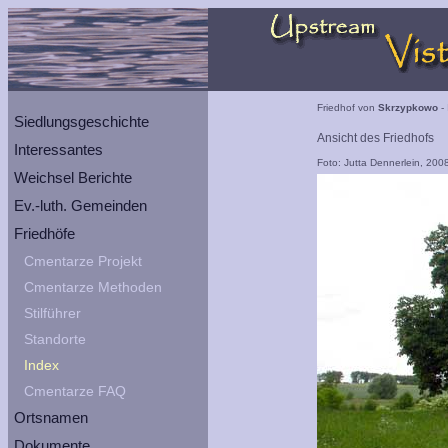
Friedhof von
Skrzypkowo
- 
Siedlungsgeschichte
Ansicht des Friedhofs
Interessantes
Foto: Jutta Dennerlein, 200
Weichsel Berichte
Ev.-luth. Gemeinden
Friedhöfe
Cmentarze Projekt
Cmentarze Methoden
Stilführer
Standorte
Index
Cmentarze FAQ
Ortsnamen
Dokumente