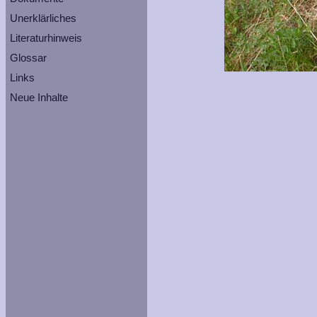
Unerklärliches
Literaturhinweis
Glossar
Links
Neue Inhalte