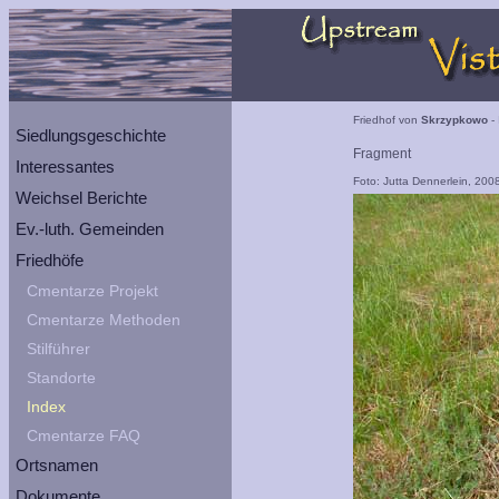
Friedhof von
Skrzypkowo
- 
Siedlungsgeschichte
Fragment
Interessantes
Foto: Jutta Dennerlein, 200
Weichsel Berichte
Ev.-luth. Gemeinden
Friedhöfe
Cmentarze Projekt
Cmentarze Methoden
Stilführer
Standorte
Index
Cmentarze FAQ
Ortsnamen
Dokumente