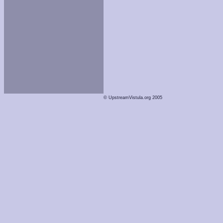
© UpstreamVistula.org 2005