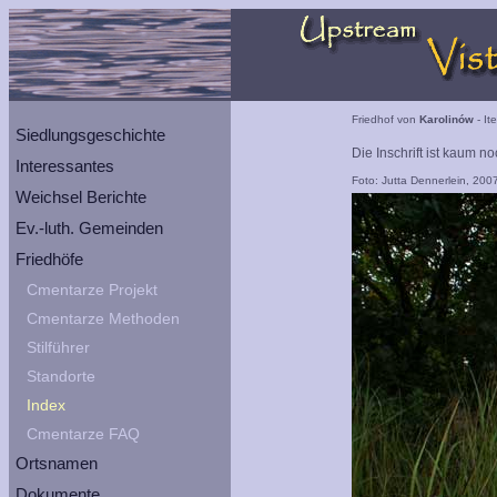
Friedhof von
Karolinów
- It
Siedlungsgeschichte
Die Inschrift ist kaum no
Interessantes
Foto: Jutta Dennerlein, 200
Weichsel Berichte
Ev.-luth. Gemeinden
Friedhöfe
Cmentarze Projekt
Cmentarze Methoden
Stilführer
Standorte
Index
Cmentarze FAQ
Ortsnamen
Dokumente