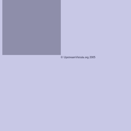
© UpstreamVistula.org 2005