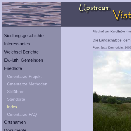
Friedhof von
Karolinów
- It
Siedlungsgeschichte
Die Landschaft bei dem 
Interessantes
Foto: Jutta Dennerlein, 200
Weichsel Berichte
Ev.-luth. Gemeinden
Friedhöfe
Cmentarze Projekt
Cmentarze Methoden
Stilführer
Standorte
Index
Cmentarze FAQ
Ortsnamen
Dokumente