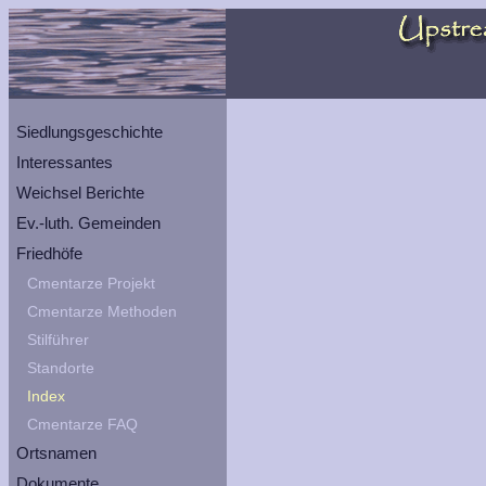
Siedlungsgeschichte
Interessantes
Weichsel Berichte
Ev.-luth. Gemeinden
Friedhöfe
Cmentarze Projekt
Cmentarze Methoden
Stilführer
Standorte
Index
Cmentarze FAQ
Ortsnamen
Dokumente