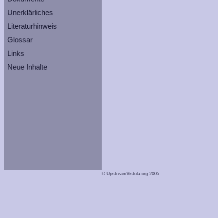
Unerklärliches
Literaturhinweis
Glossar
Links
Neue Inhalte
© UpstreamVistula.org 2005