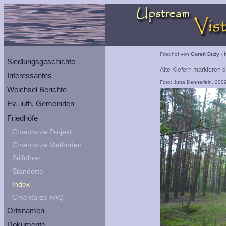
Friedhof von
Goreń Duży
- 
Siedlungsgeschichte
Alte Kiefern markieren 
Interessantes
Foto: Jutta Dennerlein, 200
Weichsel Berichte
Ev.-luth. Gemeinden
Friedhöfe
Cmentarze Projekt
Cmentarze Methoden
Stilführer
Standorte
Index
Cmentarze FAQ
Ortsnamen
Dokumente