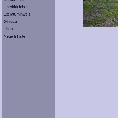
Unerklärliches
Literaturhinweis
Glossar
Links
Neue Inhalte