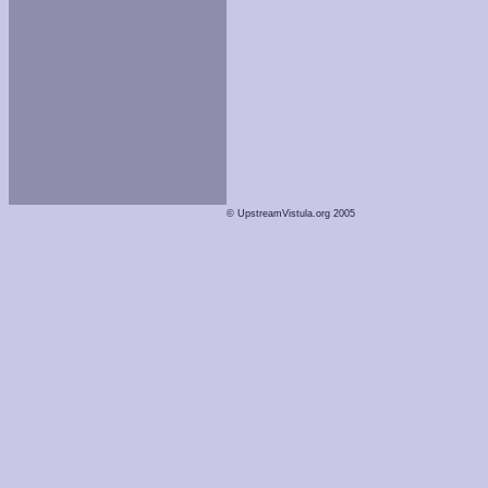
© UpstreamVistula.org 2005