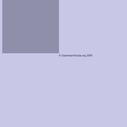
© UpstreamVistula.org 2005