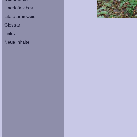
Unerklärliches
Literaturhinweis
Glossar
Links
Neue Inhalte