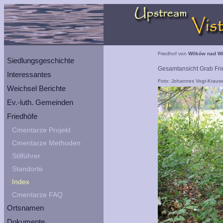
Friedhof von
Wilków nad Wi
Siedlungsgeschichte
Gesamtansicht Grab Fri
Interessantes
Foto: Johannes Vogt-Kraus
Weichsel Berichte
Ev.-luth. Gemeinden
Friedhöfe
Cmentarze Projekt
Cmentarze Methoden
Stilführer
Standorte
Index
Cmentarze FAQ
Ortsnamen
Dokumente