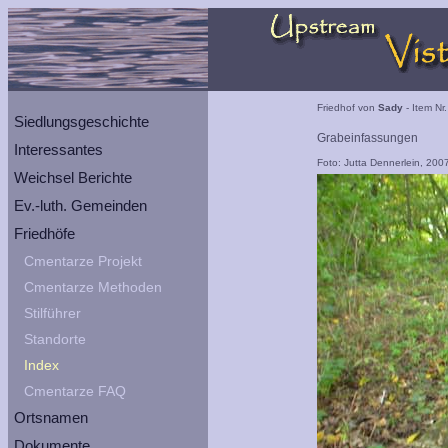
Friedhof von
Sady
- Item Nr
Siedlungsgeschichte
Grabeinfassungen
Interessantes
Foto: Jutta Dennerlein, 200
Weichsel Berichte
Ev.-luth. Gemeinden
Friedhöfe
Cmentarze Projekt
Cmentarze Methoden
Stilführer
Standorte
Index
Cmentarze FAQ
Ortsnamen
Dokumente