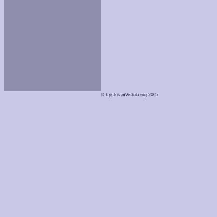
© UpstreamVistula.org 2005