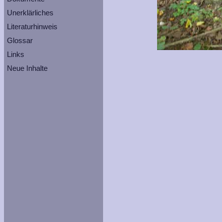
Unerklärliches
Literaturhinweis
Glossar
Links
Neue Inhalte