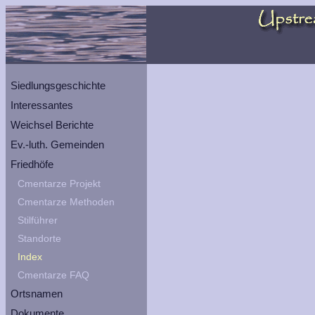
Siedlungsgeschichte
Interessantes
Weichsel Berichte
Ev.-luth. Gemeinden
Friedhöfe
Cmentarze Projekt
Cmentarze Methoden
Stilführer
Standorte
Index
Cmentarze FAQ
Ortsnamen
Dokumente