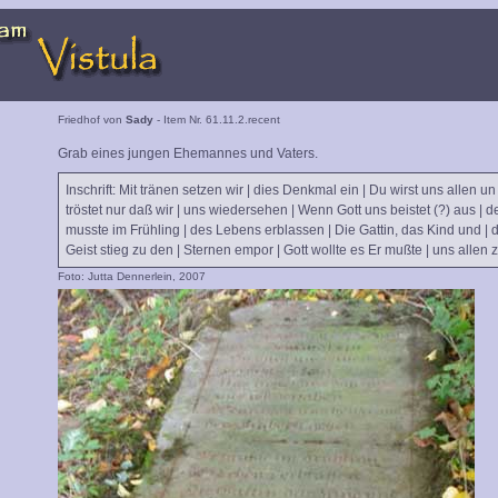
Friedhof von
Sady
- Item Nr. 61.11.2.recent
Grab eines jungen Ehemannes und Vaters.
Inschrift: Mit tränen setzen wir | dies Denkmal ein | Du wirst uns allen un
tröstet nur daß wir | uns wiedersehen | Wenn Gott uns beistet (?) aus | d
musste im Frühling | des Lebens erblassen | Die Gattin, das Kind und | d
Geist stieg zu den | Sternen empor | Gott wollte es Er mußte | uns allen z
Foto: Jutta Dennerlein, 2007