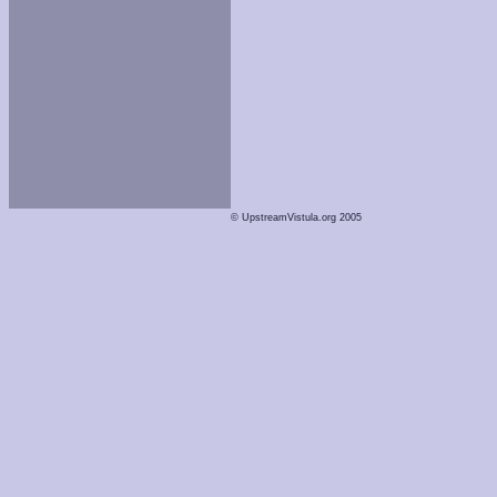
© UpstreamVistula.org 2005