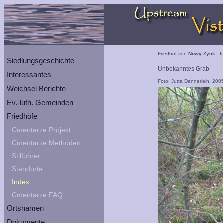
Friedhof von
Nowy Zyck
- I
Siedlungsgeschichte
Unbekanntes Grab
Interessantes
Foto: Jutta Dennerlein, 200
Weichsel Berichte
Ev.-luth. Gemeinden
Friedhöfe
Cmentarze Projekt
Cmentarze Methoden
Stilführer
Standorte
Index
Cmentarze FAQ
Ortsnamen
Dokumente