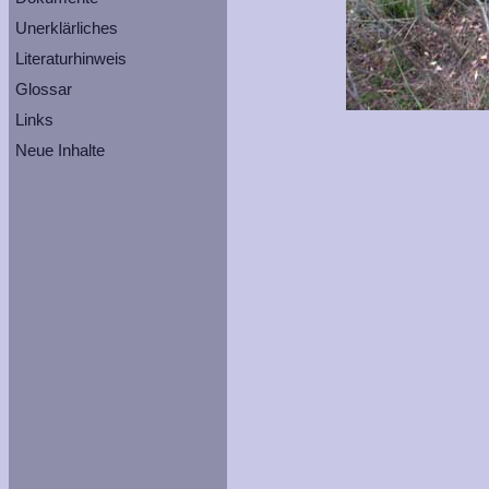
Unerklärliches
Literaturhinweis
Glossar
Links
Neue Inhalte