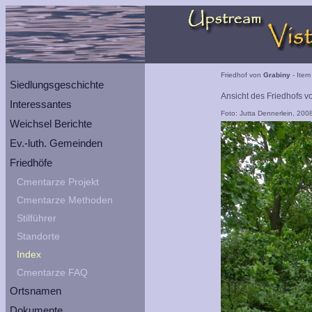
Friedhof von
Grabiny
- Item
Siedlungsgeschichte
Ansicht des Friedhofs v
Interessantes
Foto: Jutta Dennerlein, 200
Weichsel Berichte
Ev.-luth. Gemeinden
Friedhöfe
Cmentarze Projekt
Cmentarze Methoden
Stilführer
Standorte
Index
Cmentarze FAQ
Ortsnamen
Dokumente