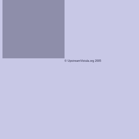
© UpstreamVistula.org 2005