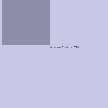
© UpstreamVistula.org 2005