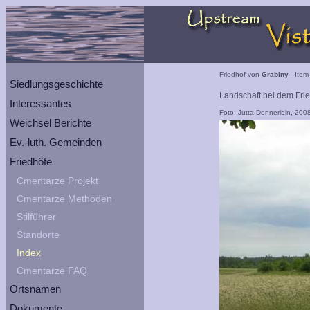
Friedhof von
Grabiny
- Item
Siedlungsgeschichte
Landschaft bei dem Fri
Interessantes
Foto: Jutta Dennerlein, 200
Weichsel Berichte
Ev.-luth. Gemeinden
Friedhöfe
Cmentarze Projekt
Cmentarze Methoden
Stilführer
Standorte
Index
Cmentarze FAQ
Ortsnamen
Dokumente