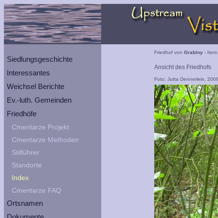
Friedhof von
Grabiny
- Item
Siedlungsgeschichte
Ansicht des Friedhofs
Interessantes
Foto: Jutta Dennerlein, 200
Weichsel Berichte
Ev.-luth. Gemeinden
Friedhöfe
Cmentarze Projekt
Cmentarze Methoden
Stilführer
Standorte
Index
Cmentarze FAQ
Ortsnamen
Dokumente