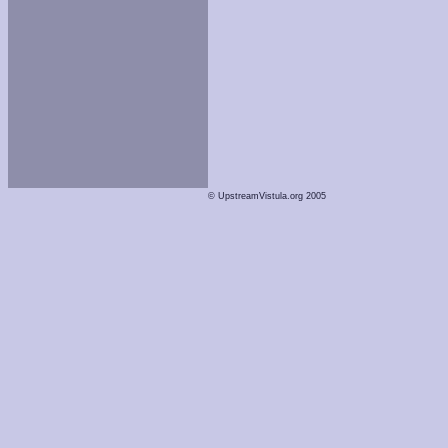
© UpstreamVistula.org 2005