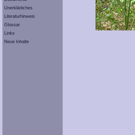
Unerklärliches
Literaturhinweis
Glossar
Links
Neue Inhalte