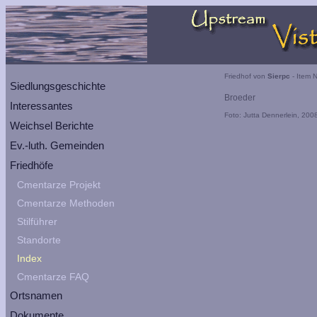
Friedhof von
Sierpc
- Item N
Siedlungsgeschichte
Broeder
Interessantes
Foto: Jutta Dennerlein, 200
Weichsel Berichte
Ev.-luth. Gemeinden
Friedhöfe
Cmentarze Projekt
Cmentarze Methoden
Stilführer
Standorte
Index
Cmentarze FAQ
Ortsnamen
Dokumente