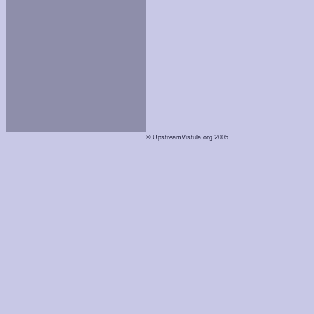
© UpstreamVistula.org 2005