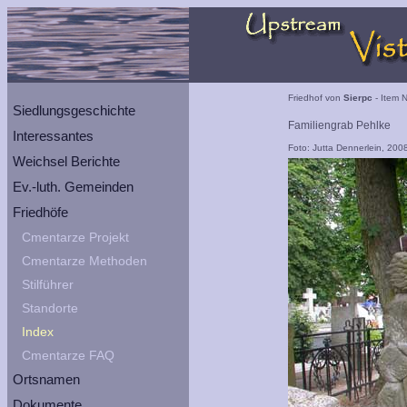
Friedhof von
Sierpc
- Item N
Siedlungsgeschichte
Familiengrab Pehlke
Interessantes
Foto: Jutta Dennerlein, 200
Weichsel Berichte
Ev.-luth. Gemeinden
Friedhöfe
Cmentarze Projekt
Cmentarze Methoden
Stilführer
Standorte
Index
Cmentarze FAQ
Ortsnamen
Dokumente