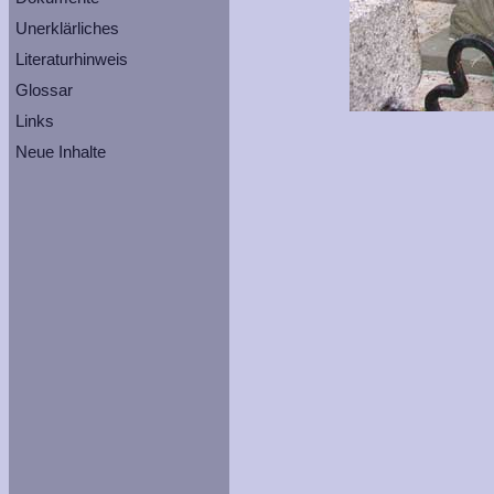
Unerklärliches
Literaturhinweis
Glossar
Links
Neue Inhalte