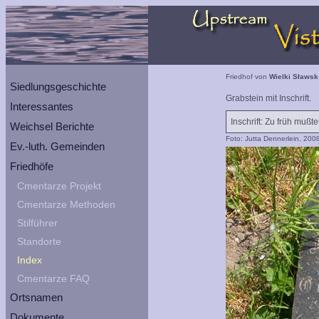
Friedhof von
Wielki Sławsk
Siedlungsgeschichte
Grabstein mit Inschrift.
Interessantes
Inschrift: Zu früh mußt
Weichsel Berichte
Foto: Jutta Dennerlein, 200
Ev.-luth. Gemeinden
Friedhöfe
Cmentarze Projekt
Cmentarze Methoden
Stilführer
Standorte
Index
Cmentarze FAQ
Ortsnamen
Dokumente