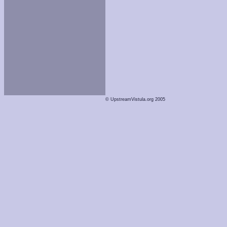
© UpstreamVistula.org 2005