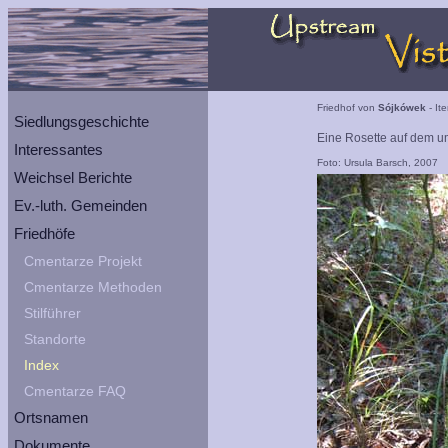
Friedhof von
Sójkówek
- It
Siedlungsgeschichte
Eine Rosette auf dem u
Interessantes
Foto: Ursula Barsch, 2007
Weichsel Berichte
Ev.-luth. Gemeinden
Friedhöfe
Cmentarze Projekt
Cmentarze Methoden
Stilführer
Standorte
Index
Cmentarze FAQ
Ortsnamen
Dokumente