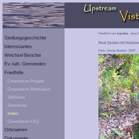
Friedhof von
Łączka
- Item 
Siedlungsgeschichte
Rest Sockel mit Holzkre
Interessantes
Foto: Ursula Barsch, 2007
Weichsel Berichte
Ev.-luth. Gemeinden
Friedhöfe
Cmentarze Projekt
Cmentarze Methoden
Stilführer
Standorte
Index
Cmentarze FAQ
Ortsnamen
Dokumente