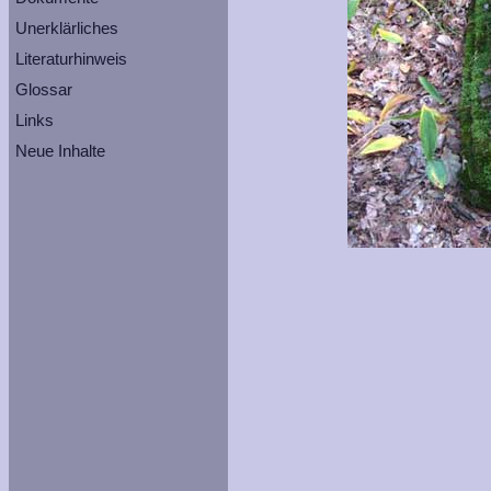
Unerklärliches
Literaturhinweis
Glossar
Links
Neue Inhalte