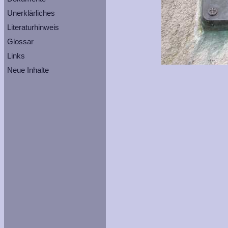
Unerklärliches
Literaturhinweis
Glossar
Links
Neue Inhalte