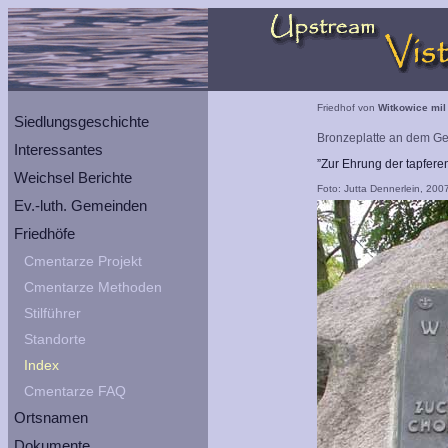
Friedhof von
Witkowice mil
Siedlungsgeschichte
Bronzeplatte an dem Ge
Interessantes
”Zur Ehrung der tapfer
Weichsel Berichte
Foto: Jutta Dennerlein, 200
Ev.-luth. Gemeinden
Friedhöfe
Cmentarze Projekt
Cmentarze Methoden
Stilführer
Standorte
Index
Cmentarze FAQ
Ortsnamen
Dokumente