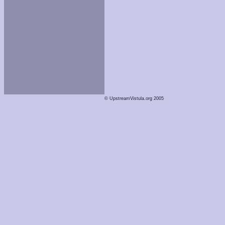
© UpstreamVistula.org 2005