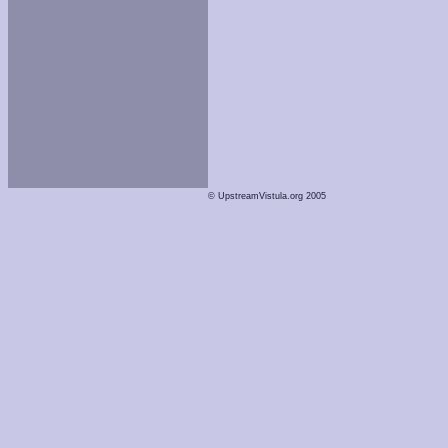
© UpstreamVistula.org 2005