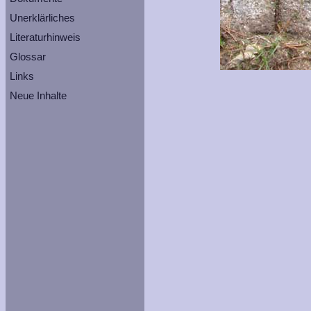
Unerklärliches
Literaturhinweis
Glossar
Links
Neue Inhalte