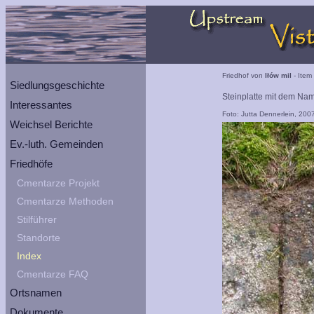
Friedhof von
Iłów mil
- Item
Siedlungsgeschichte
Steinplatte mit dem Na
Interessantes
Foto: Jutta Dennerlein, 200
Weichsel Berichte
Ev.-luth. Gemeinden
Friedhöfe
Cmentarze Projekt
Cmentarze Methoden
Stilführer
Standorte
Index
Cmentarze FAQ
Ortsnamen
Dokumente