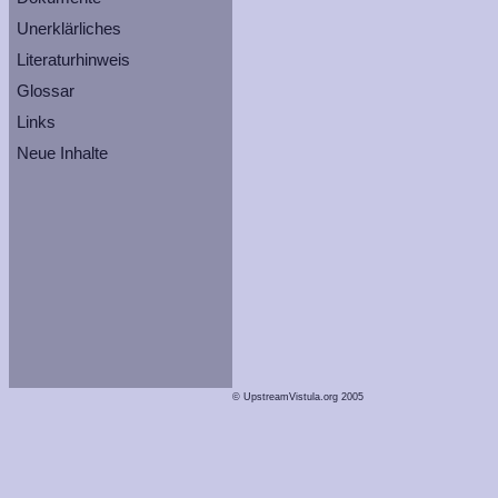
Unerklärliches
Literaturhinweis
Glossar
Links
Neue Inhalte
© UpstreamVistula.org 2005