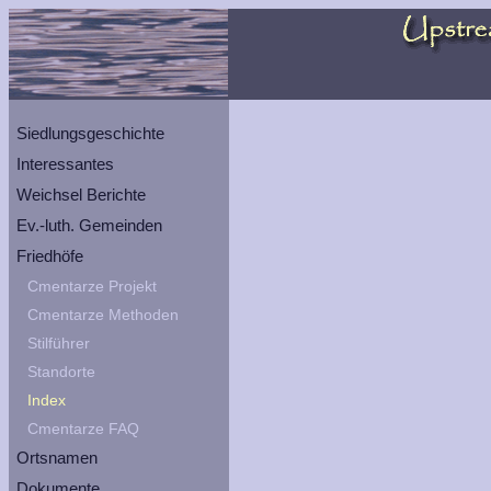
Siedlungsgeschichte
Interessantes
Weichsel Berichte
Ev.-luth. Gemeinden
Friedhöfe
Cmentarze Projekt
Cmentarze Methoden
Stilführer
Standorte
Index
Cmentarze FAQ
Ortsnamen
Dokumente