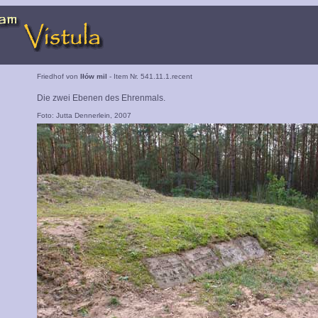
Friedhof von
Iłów mil
- Item Nr. 541.11.1.recent
Die zwei Ebenen des Ehrenmals.
Foto: Jutta Dennerlein, 2007