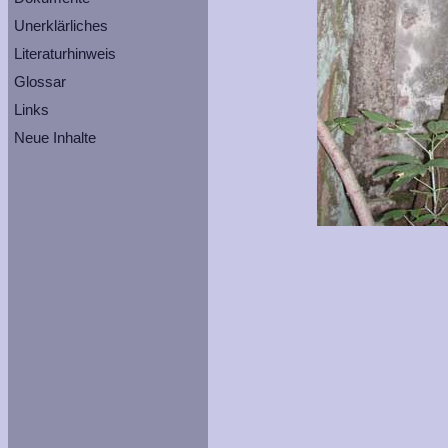
Unerklärliches
Literaturhinweis
Glossar
Links
Neue Inhalte