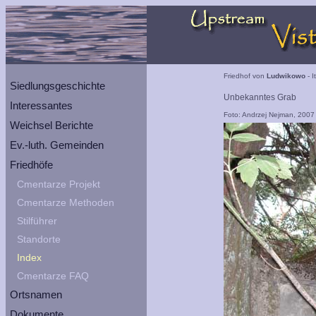
Friedhof von
Ludwikowo
- I
Siedlungsgeschichte
Unbekanntes Grab
Interessantes
Foto: Andrzej Nejman, 2007
Weichsel Berichte
Ev.-luth. Gemeinden
Friedhöfe
Cmentarze Projekt
Cmentarze Methoden
Stilführer
Standorte
Index
Cmentarze FAQ
Ortsnamen
Dokumente