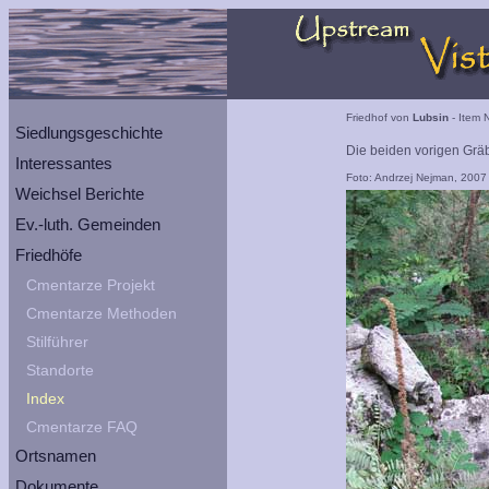
Friedhof von
Lubsin
- Item 
Siedlungsgeschichte
Die beiden vorigen Gr
Interessantes
Foto: Andrzej Nejman, 2007
Weichsel Berichte
Ev.-luth. Gemeinden
Friedhöfe
Cmentarze Projekt
Cmentarze Methoden
Stilführer
Standorte
Index
Cmentarze FAQ
Ortsnamen
Dokumente