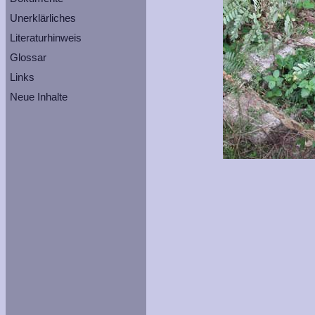
Unerklärliches
Literaturhinweis
Glossar
Links
Neue Inhalte