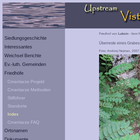
Friedhof von
Lubsin
- Item 
Siedlungsgeschichte
Überreste eines Grabes
Interessantes
Foto: Andrzej Nejman, 2007
Weichsel Berichte
Ev.-luth. Gemeinden
Friedhöfe
Cmentarze Projekt
Cmentarze Methoden
Stilführer
Standorte
Index
Cmentarze FAQ
Ortsnamen
Dokumente