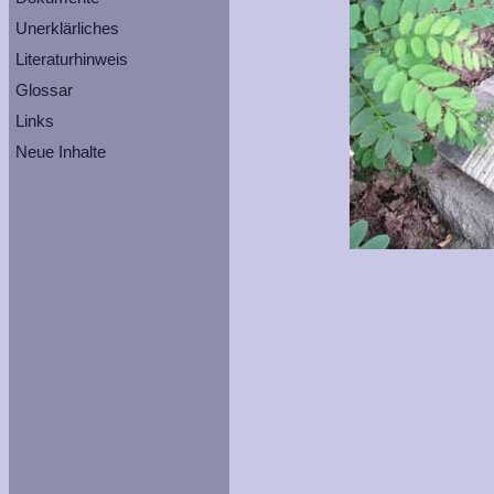
Unerklärliches
Literaturhinweis
Glossar
Links
Neue Inhalte