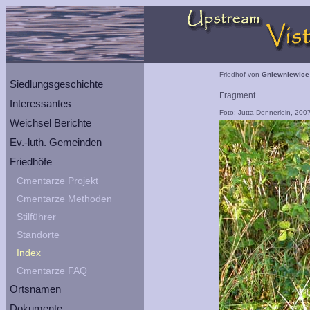
Friedhof von
Gniewniewice
Siedlungsgeschichte
Fragment
Interessantes
Foto: Jutta Dennerlein, 200
Weichsel Berichte
Ev.-luth. Gemeinden
Friedhöfe
Cmentarze Projekt
Cmentarze Methoden
Stilführer
Standorte
Index
Cmentarze FAQ
Ortsnamen
Dokumente