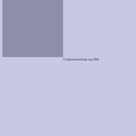
© UpstreamVistula.org 2005