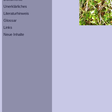
Unerklärliches
Literaturhinweis
Glossar
Links
Neue Inhalte