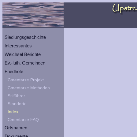
Siedlungsgeschichte
Interessantes
Weichsel Berichte
Ev.-luth. Gemeinden
Friedhöfe
Cmentarze Projekt
Cmentarze Methoden
Stilführer
Standorte
Index
Cmentarze FAQ
Ortsnamen
Dokumente