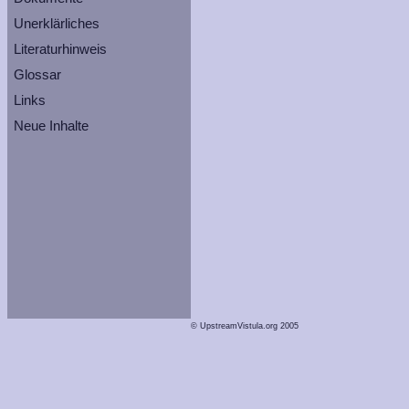
Unerklärliches
Literaturhinweis
Glossar
Links
Neue Inhalte
© UpstreamVistula.org 2005