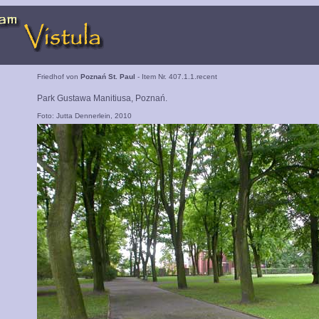
Friedhof von
Poznań St. Paul
- Item Nr. 407.1.1.recent
Park Gustawa Manitiusa, Poznań.
Foto: Jutta Dennerlein, 2010