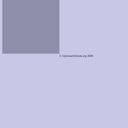
© UpstreamVistula.org 2005