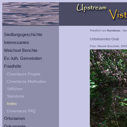
Friedhof von
Karolewo
- Ite
Siedlungsgeschichte
Unbekanntes Grab
Interessantes
Foto: Maciek Barciński, 200
Weichsel Berichte
Ev.-luth. Gemeinden
Friedhöfe
Cmentarze Projekt
Cmentarze Methoden
Stilführer
Standorte
Index
Cmentarze FAQ
Ortsnamen
Dokumente