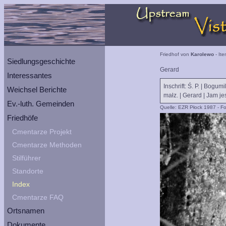
Friedhof von
Karolewo
- Ite
Siedlungsgeschichte
Gerard
Interessantes
Inschrift: Ś. P. | Bogumi
Weichsel Berichte
małz. | Gerard | Jam je
Ev.-luth. Gemeinden
Quelle: EZR Płock 1987 - Fo
Friedhöfe
Cmentarze Projekt
Cmentarze Methoden
Stilführer
Standorte
Index
Cmentarze FAQ
Ortsnamen
Dokumente