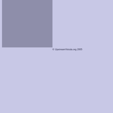
© UpstreamVistula.org 2005