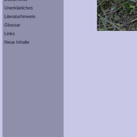
Unerklärliches
Literaturhinweis
Glossar
Links
Neue Inhalte