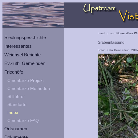
Friedhof von
Nowa Wieś Wi
Siedlungsgeschichte
Grabeinfassung
Interessantes
Foto: Jutta Dennerlein, 200
Weichsel Berichte
Ev.-luth. Gemeinden
Friedhöfe
Cmentarze Projekt
Cmentarze Methoden
Stilführer
Standorte
Index
Cmentarze FAQ
Ortsnamen
Dokumente