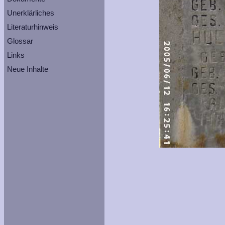
Unerklärliches
Literaturhinweis
Glossar
Links
Neue Inhalte