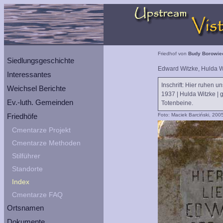
Friedhof von
Budy Borowie
Siedlungsgeschichte
Edward Witzke, Hulda W
Interessantes
Inschrift: Hier ruhen u
Weichsel Berichte
1937 | Hulda Witzke | g
Ev.-luth. Gemeinden
Totenbeine.
Friedhöfe
Foto: Maciek Barciński, 200
Cmentarze Projekt
Cmentarze Methoden
Stilführer
Standorte
Index
Cmentarze FAQ
Ortsnamen
Dokumente