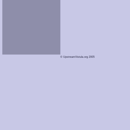
© UpstreamVistula.org 2005