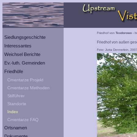
Friedhof von
Teodorowo
- I
Siedlungsgeschichte
Friedhof von außen ges
Interessantes
Foto: Jutta Dennerlein, 200
Weichsel Berichte
Ev.-luth. Gemeinden
Friedhöfe
Cmentarze Projekt
Cmentarze Methoden
Stilführer
Standorte
Index
Cmentarze FAQ
Ortsnamen
Dokumente