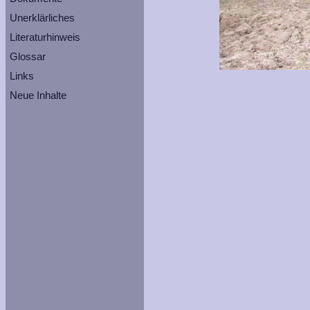
Unerklärliches
Literaturhinweis
Glossar
Links
Neue Inhalte