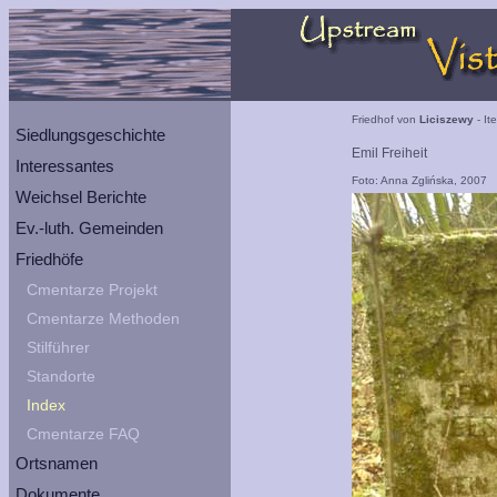
Friedhof von
Liciszewy
- It
Siedlungsgeschichte
Emil Freiheit
Interessantes
Foto: Anna Zglińska, 2007
Weichsel Berichte
Ev.-luth. Gemeinden
Friedhöfe
Cmentarze Projekt
Cmentarze Methoden
Stilführer
Standorte
Index
Cmentarze FAQ
Ortsnamen
Dokumente