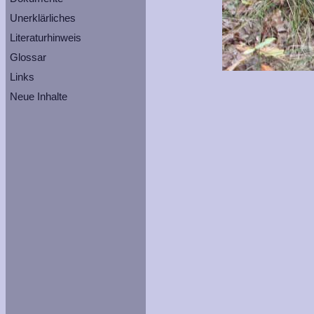
Unerklärliches
Literaturhinweis
Glossar
Links
Neue Inhalte