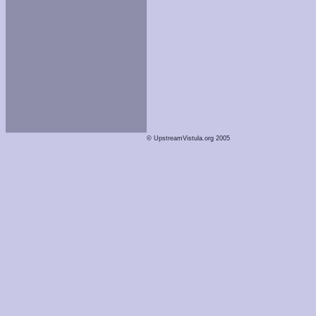
© UpstreamVistula.org 2005