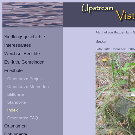
Friedhof von
Gozdy
- Item N
Siedlungsgeschichte
Sockel
Interessantes
Foto: Jutta Dennerlein, 200
Weichsel Berichte
Ev.-luth. Gemeinden
Friedhöfe
Cmentarze Projekt
Cmentarze Methoden
Stilführer
Standorte
Index
Cmentarze FAQ
Ortsnamen
Dokumente