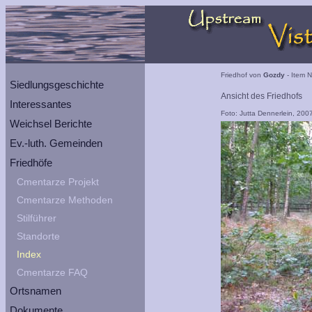
Friedhof von
Gozdy
- Item N
Siedlungsgeschichte
Ansicht des Friedhofs
Interessantes
Foto: Jutta Dennerlein, 200
Weichsel Berichte
Ev.-luth. Gemeinden
Friedhöfe
Cmentarze Projekt
Cmentarze Methoden
Stilführer
Standorte
Index
Cmentarze FAQ
Ortsnamen
Dokumente