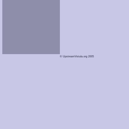
© UpstreamVistula.org 2005