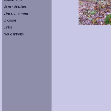
Unerklärliches
Literaturhinweis
Glossar
Links
Neue Inhalte