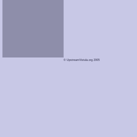
© UpstreamVistula.org 2005