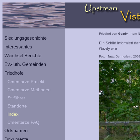
Friedhof von
Gozdy
- Item N
Siedlungsgeschichte
Ein Schild informiert da
Interessantes
Gozdy war.
Weichsel Berichte
Foto: Jutta Dennerlein, 200
Ev.-luth. Gemeinden
Friedhöfe
Cmentarze Projekt
Cmentarze Methoden
Stilführer
Standorte
Index
Cmentarze FAQ
Ortsnamen
Dokumente