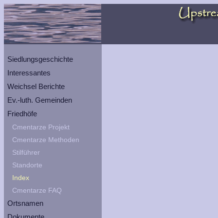
Siedlungsgeschichte
Interessantes
Weichsel Berichte
Ev.-luth. Gemeinden
Friedhöfe
Cmentarze Projekt
Cmentarze Methoden
Stilführer
Standorte
Index
Cmentarze FAQ
Ortsnamen
Dokumente