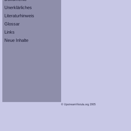
Unerklärliches
Literaturhinweis
Glossar
Links
Neue Inhalte
© UpstreamVistula.org 2005