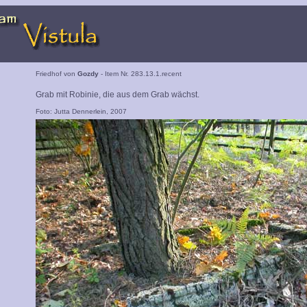
Friedhof von
Gozdy
- Item Nr. 283.13.1.recent
Grab mit Robinie, die aus dem Grab wächst.
Foto: Jutta Dennerlein, 2007