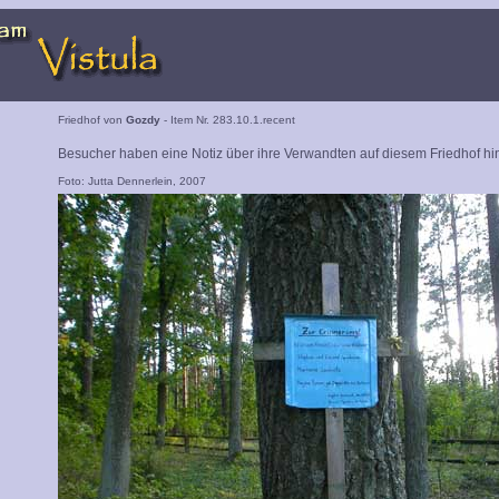
Friedhof von
Gozdy
- Item Nr. 283.10.1.recent
Besucher haben eine Notiz über ihre Verwandten auf diesem Friedhof hin
Foto: Jutta Dennerlein, 2007