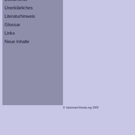
Unerklärliches
Literaturhinweis
Glossar
Links
Neue Inhalte
© UpstreamVistula.org 2005