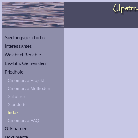
Siedlungsgeschichte
Interessantes
Weichsel Berichte
Ev.-luth. Gemeinden
Friedhöfe
Cmentarze Projekt
Cmentarze Methoden
Stilführer
Standorte
Index
Cmentarze FAQ
Ortsnamen
Dokumente